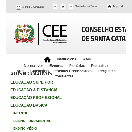
Tamanho da Fonte
Imprimir
Ir para o Conteúdo
Institucional
Atos
Normativos
Eventos
Plenárias
Pesquisar
Atos
Calendário
Escolas Credenciadas
Perguntas
ATOS NORMATIVOS
frequentes
EDUCAÇÃO SUPERIOR
EDUCAÇÃO A DISTÂNCIA
EDUCAÇÃO PROFISSIONAL
EDUCAÇÃO BÁSICA
INFANTIL
ENSINO FUNDAMENTAL
ENSINO MÉDIO