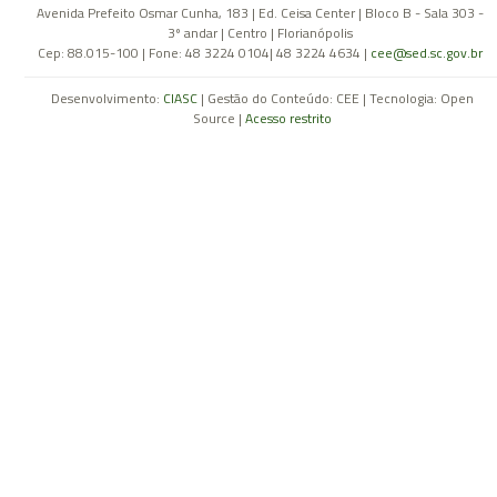
Avenida Prefeito Osmar Cunha, 183 | Ed. Ceisa Center | Bloco B - Sala 303 -
3º andar | Centro | Florianópolis
Cep: 88.015-100 | Fone: 48 3224 0104| 48 3224 4634 |
cee@sed.sc.gov.br
Desenvolvimento:
CIASC
| Gestão do Conteúdo: CEE | Tecnologia: Open
Source |
Acesso restrito