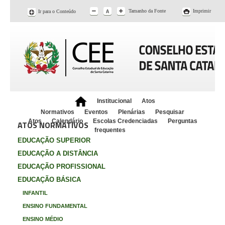
Tamanho da Fonte
Imprimir
Ir para o Conteúdo
Institucional
Atos
Normativos
Eventos
Plenárias
Pesquisar
Atos
Calendário
Escolas Credenciadas
Perguntas
ATOS NORMATIVOS
frequentes
EDUCAÇÃO SUPERIOR
EDUCAÇÃO A DISTÂNCIA
EDUCAÇÃO PROFISSIONAL
EDUCAÇÃO BÁSICA
INFANTIL
ENSINO FUNDAMENTAL
ENSINO MÉDIO