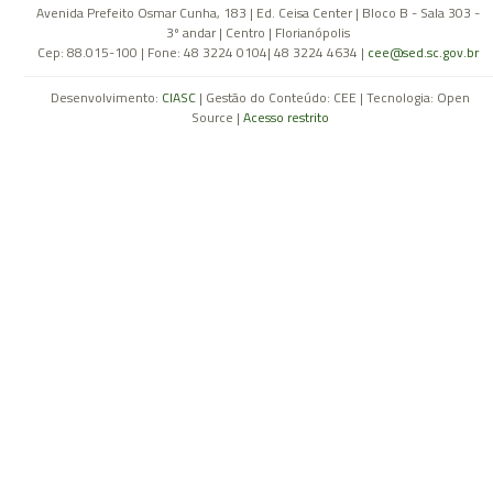
Avenida Prefeito Osmar Cunha, 183 | Ed. Ceisa Center | Bloco B - Sala 303 -
3º andar | Centro | Florianópolis
Cep: 88.015-100 | Fone: 48 3224 0104| 48 3224 4634 |
cee@sed.sc.gov.br
Desenvolvimento:
CIASC
| Gestão do Conteúdo: CEE | Tecnologia: Open
Source |
Acesso restrito