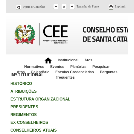
Tamanho da Fonte
Imprimir
Ir para o Conteúdo
Institucional
Atos
Normativos
Eventos
Plenárias
Pesquisar
Atos
Calendário
Escolas Credenciadas
Perguntas
INSTITUCIONAL
frequentes
HISTÓRICO
ATRIBUIÇÕES
ESTRUTURA ORGANIZACIONAL
PRESIDENTES
REGIMENTOS
EX-CONSELHEIROS
CONSELHEIROS ATUAIS