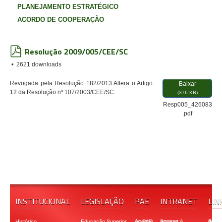
PLANEJAMENTO ESTRATÉGICO
ACORDO DE COOPERAÇÃO
Resolução 2009/005/CEE/SC
pdf
2621 downloads
Revogada pela Resolução 182/2013 Altera o Artigo
Baixar
12 da Resolução nº 107/2003/CEE/SC.
(
376 KB
)
Resp005_426083
.pdf
INSTITUCIONAL
LEGISLAÇÃO
PAE
INTRANET
LIN
Histórico
Educação Superior
Acesso ao PAE
Acesso à Intranet