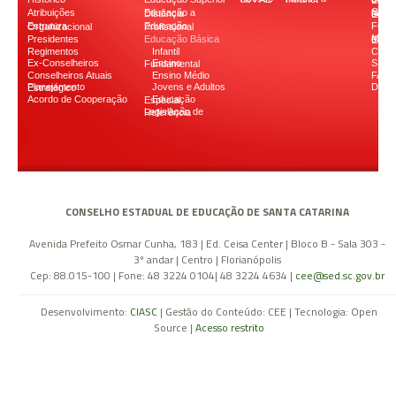
Secretaria d
Atribuições
Educação a Distância
Conselho Naciona
FON
Estrutura Organizacional
Educação Profissional
Presidentes
Educação Básica
Ministério d
Regimentos
Infantil
CODI
Ex-Conselheiros
SIST
Ensino Fundamental
Conselheiros Atuais
Ensino Médio
FAPE
Jovens e Adultos
Down
Planejamento Estratégico
Acordo de Cooperação
Educação Especial
Legislação de Referência
CONSELHO ESTADUAL DE EDUCAÇÃO DE SANTA CATARINA
Avenida Prefeito Osmar Cunha, 183 | Ed. Ceisa Center | Bloco B - Sala 303 -
3º andar | Centro | Florianópolis
Cep: 88.015-100 | Fone: 48 3224 0104| 48 3224 4634 |
cee@sed.sc.gov.br
Desenvolvimento:
CIASC
| Gestão do Conteúdo: CEE | Tecnologia: Open
Source |
Acesso restrito