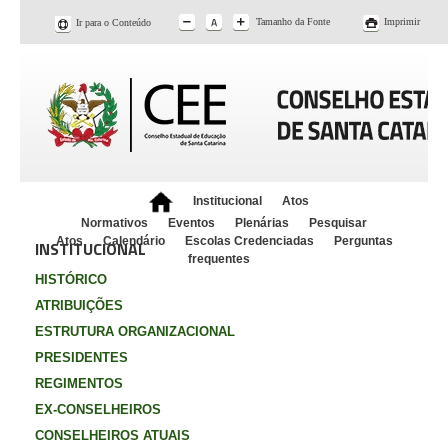
Tamanho da Fonte
Imprimir
Ir para o Conteúdo
Institucional
Atos
Normativos
Eventos
Plenárias
Pesquisar
Atos
Calendário
Escolas Credenciadas
Perguntas
INSTITUCIONAL
frequentes
HISTÓRICO
ATRIBUIÇÕES
ESTRUTURA ORGANIZACIONAL
PRESIDENTES
REGIMENTOS
EX-CONSELHEIROS
CONSELHEIROS ATUAIS