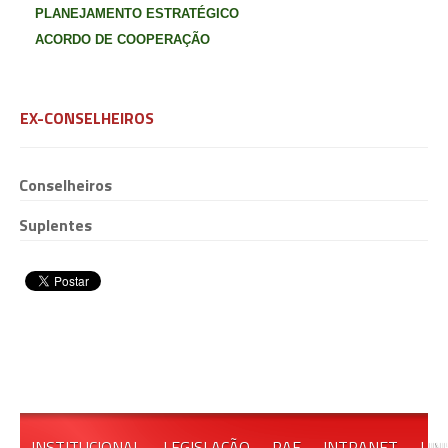
PLANEJAMENTO ESTRATÉGICO
ACORDO DE COOPERAÇÃO
EX-CONSELHEIROS
Conselheiros
Suplentes
INSTITUCIONAL
LEGISLAÇÃO
PAE
INTRANET
LIN