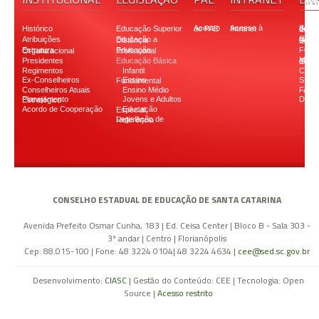
Histórico
Educação Superior
Acesso ao PAE
Acesso à Intranet
Secretaria d
Atribuições
Educação a Distância
Conselho Naciona
FON
Estrutura Organizacional
Educação Profissional
Presidentes
Educação Básica
Ministério d
Regimentos
Infantil
CODI
Ex-Conselheiros
SIST
Ensino Fundamental
Conselheiros Atuais
Ensino Médio
FAPE
Jovens e Adultos
Down
Planejamento Estratégico
Acordo de Cooperação
Educação Especial
Legislação de Referência
CONSELHO ESTADUAL DE EDUCAÇÃO DE SANTA CATARINA
Avenida Prefeito Osmar Cunha, 183 | Ed. Ceisa Center | Bloco B - Sala 303 -
3º andar | Centro | Florianópolis
Cep: 88.015-100 | Fone: 48 3224 0104| 48 3224 4634 |
cee@sed.sc.gov.br
Desenvolvimento:
CIASC
| Gestão do Conteúdo: CEE | Tecnologia: Open
Source |
Acesso restrito