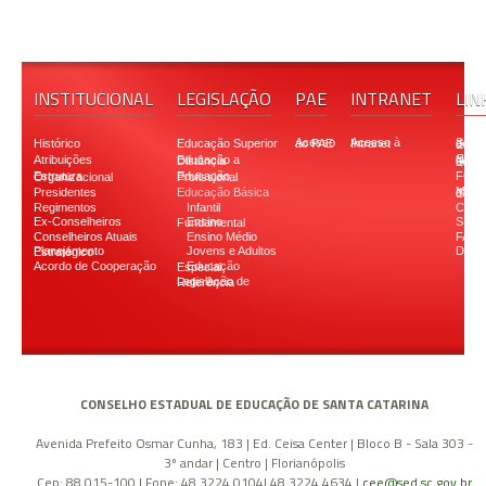
INSTITUCIONAL
LEGISLAÇÃO
PAE
INTRANET
LIN
Histórico
Educação Superior
Acesso ao PAE
Acesso à Intranet
Secretaria d
Atribuições
Educação a Distância
Conselho Naciona
FON
Estrutura Organizacional
Educação Profissional
Presidentes
Educação Básica
Ministério d
Regimentos
Infantil
CODI
Ex-Conselheiros
SIST
Ensino Fundamental
Conselheiros Atuais
Ensino Médio
FAPE
Jovens e Adultos
Down
Planejamento Estratégico
Acordo de Cooperação
Educação Especial
Legislação de Referência
CONSELHO ESTADUAL DE EDUCAÇÃO DE SANTA CATARINA
Avenida Prefeito Osmar Cunha, 183 | Ed. Ceisa Center | Bloco B - Sala 303 -
3º andar | Centro | Florianópolis
Cep: 88.015-100 | Fone: 48 3224 0104| 48 3224 4634 |
cee@sed.sc.gov.br