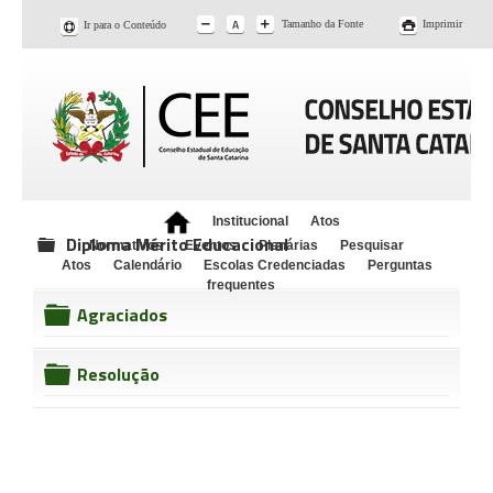
Tamanho da Fonte
Imprimir
Ir para o Conteúdo
Institucional
Atos
Diploma Mérito Educacional
Normativos
Eventos
Plenárias
Pesquisar
folder
Atos
Calendário
Escolas Credenciadas
Perguntas
frequentes
Agraciados
folder
Resolução
folder