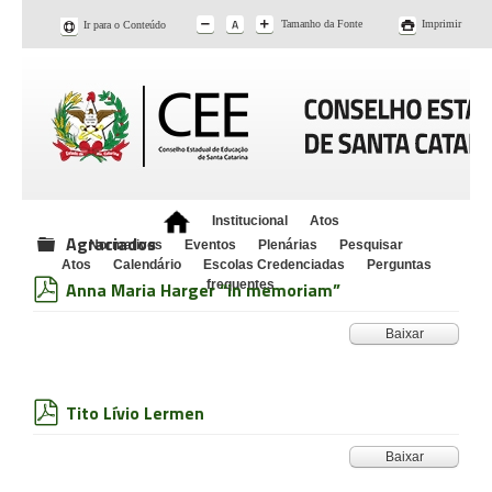
Tamanho da Fonte
Imprimir
Ir para o Conteúdo
Institucional
Atos
Agraciados
Normativos
Eventos
Plenárias
Pesquisar
folder
Atos
Calendário
Escolas Credenciadas
Perguntas
Anna Maria Harger “in memoriam”
frequentes
pdf
Baixar
Tito Lívio Lermen
pdf
Baixar