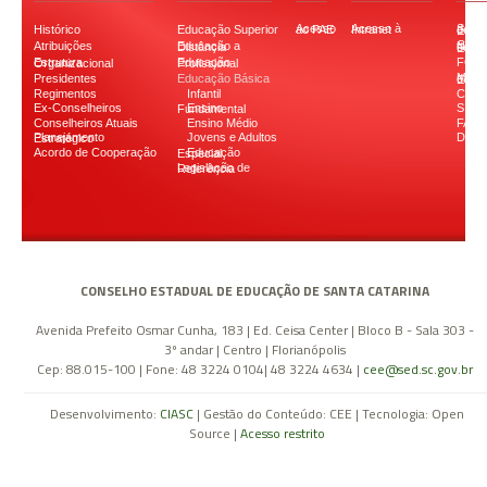
Histórico
Educação Superior
Acesso ao PAE
Acesso à Intranet
Secretaria d
Atribuições
Educação a Distância
Conselho Naciona
FON
Estrutura Organizacional
Educação Profissional
Presidentes
Educação Básica
Ministério d
Regimentos
Infantil
CODI
Ex-Conselheiros
SIST
Ensino Fundamental
Conselheiros Atuais
Ensino Médio
FAPE
Jovens e Adultos
Down
Planejamento Estratégico
Acordo de Cooperação
Educação Especial
Legislação de Referência
CONSELHO ESTADUAL DE EDUCAÇÃO DE SANTA CATARINA
Avenida Prefeito Osmar Cunha, 183 | Ed. Ceisa Center | Bloco B - Sala 303 -
3º andar | Centro | Florianópolis
Cep: 88.015-100 | Fone: 48 3224 0104| 48 3224 4634 |
cee@sed.sc.gov.br
Desenvolvimento:
CIASC
| Gestão do Conteúdo: CEE | Tecnologia: Open
Source |
Acesso restrito