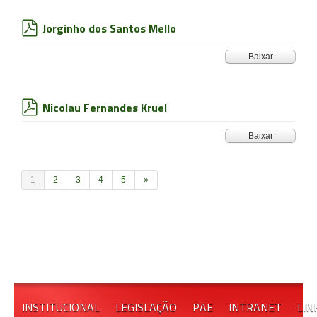
Jorginho dos Santos Mello
pdf
Baixar
Nicolau Fernandes Kruel
pdf
Baixar
1
2
3
4
5
»
INSTITUCIONAL
LEGISLAÇÃO
PAE
INTRANET
LIN