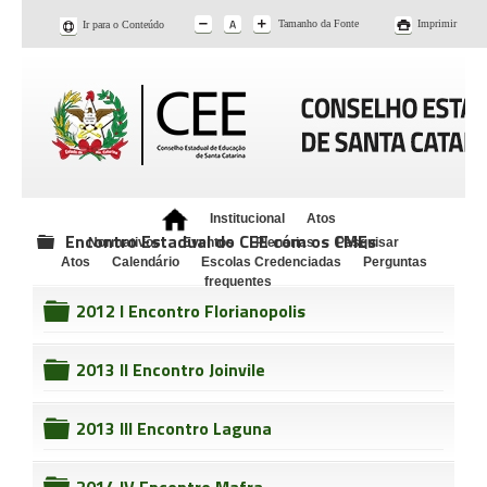
Tamanho da Fonte
Imprimir
Ir para o Conteúdo
Institucional
Atos
Encontro Estadual do CEE com os CMEs
Normativos
Eventos
Plenárias
Pesquisar
folder
Atos
Calendário
Escolas Credenciadas
Perguntas
frequentes
2012 I Encontro Florianopolis
folder
2013 II Encontro Joinvile
folder
2013 III Encontro Laguna
folder