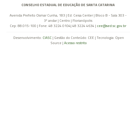
CONSELHO ESTADUAL DE EDUCAÇÃO DE SANTA CATARINA
Avenida Prefeito Osmar Cunha, 183 | Ed. Ceisa Center | Bloco B - Sala 303 -
3º andar | Centro | Florianópolis
Cep: 88.015-100 | Fone: 48 3224 0104| 48 3224 4634 |
cee@sed.sc.gov.br
Desenvolvimento:
CIASC
| Gestão do Conteúdo: CEE | Tecnologia: Open
Source |
Acesso restrito