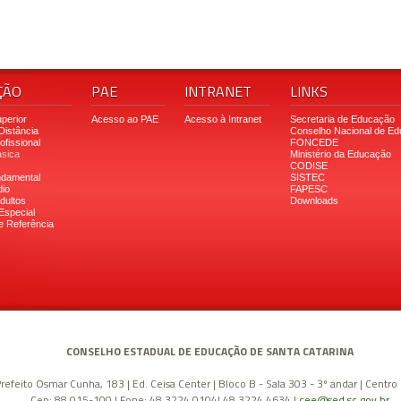
ÇÃO
PAE
INTRANET
LINKS
perior
Acesso ao PAE
Acesso à Intranet
Secretaria de Educação
Distância
Conselho Nacional de E
fissional
FONCEDE
sica
Ministério da Educação
CODISE
ndamental
SISTEC
io
FAPESC
dultos
Downloads
Especial
e Referência
CONSELHO ESTADUAL DE EDUCAÇÃO DE SANTA CATARINA
refeito Osmar Cunha, 183 | Ed. Ceisa Center | Bloco B - Sala 303 - 3º andar | Centro |
Cep: 88.015-100 | Fone: 48 3224 0104| 48 3224 4634 |
cee@sed.sc.gov.br