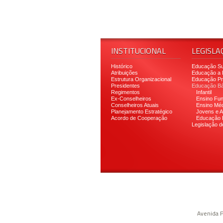
INSTITUCIONAL
LEGISLA
Histórico
Educação Su
Atribuições
Educação a 
Estrutura Organizacional
Educação Pro
Presidentes
Educação Bá
Regimentos
Infantil
Ex-Conselheiros
Ensino Fu
Conselheiros Atuais
Ensino Méd
Planejamento Estratégico
Jovens e A
Acordo de Cooperação
Educação 
Legislação d
Avenida P