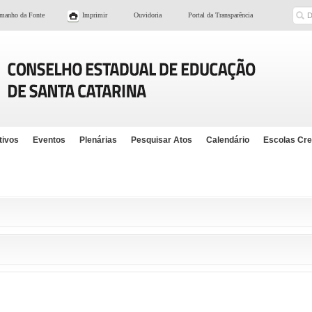
Bu
manho da Fonte
Imprimir
Ouvidoria
Portal da Transparência
tivos
Eventos
Plenárias
Pesquisar Atos
Calendário
Escolas Cr