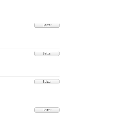
Baixar
Baixar
Baixar
Baixar