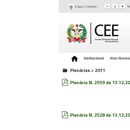
Ta
Ir para o Conteúdo
Institucional
Atos Norma
Plenárias > 2011
folder
Plenária N. 2559 de 13.12.2
pdf
Plenária N. 2528 de 13.12.2
pdf