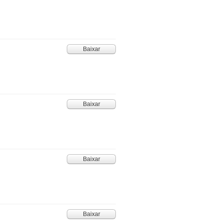
Baixar
Baixar
Baixar
Baixar