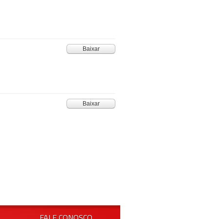
Baixar
Baixar
FALE CONOSCO