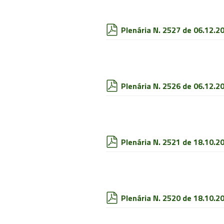
Plenária N. 2527 de 06.12.2
pdf
Plenária N. 2526 de 06.12.2
pdf
Plenária N. 2521 de 18.10.2
pdf
Plenária N. 2520 de 18.10.2
pdf