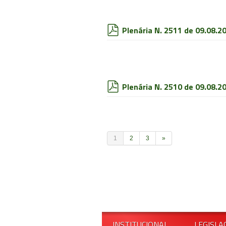
Plenária N. 2511 de 09.08.2
pdf
Plenária N. 2510 de 09.08.2
pdf
1
2
3
»
INSTITUCIONAL
LEGISLA