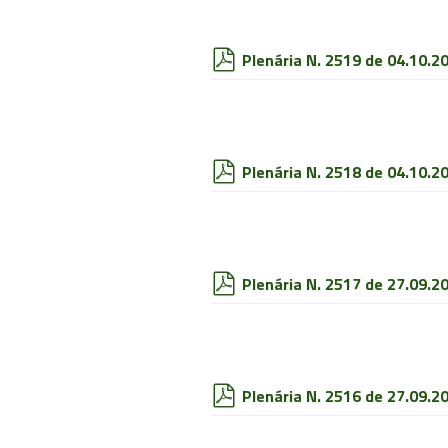
Plenária N. 2519 de 04.10.2
pdf
Plenária N. 2518 de 04.10.2
pdf
Plenária N. 2517 de 27.09.2
pdf
Plenária N. 2516 de 27.09.2
pdf