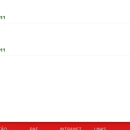
011
011
ÇÃO
PAE
INTRANET
LINKS