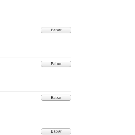
Baixar
Baixar
Baixar
Baixar