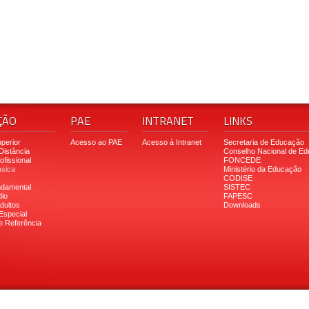
ÇÃO
PAE
INTRANET
LINKS
perior
Acesso ao PAE
Acesso à Intranet
Secretaria de Educação
Distância
Conselho Nacional de E
fissional
FONCEDE
sica
Ministério da Educação
CODISE
ndamental
SISTEC
io
FAPESC
dultos
Downloads
Especial
e Referência