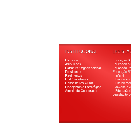
INSTITUCIONAL
LEGISLA
Histórico
Educação Su
Atribuições
Educação a 
Estrutura Organizacional
Educação Pro
Presidentes
Educação Bá
Regimentos
Infantil
Ex-Conselheiros
Ensino Fu
Conselheiros Atuais
Ensino Méd
Planejamento Estratégico
Jovens e A
Acordo de Cooperação
Educação 
Legislação d