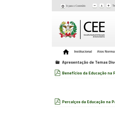
Ta
Ir para o Conteúdo
Institucional
Atos Norma
Apresentação de Temas Div
folder
Benefícios da Educação na P
pdf
Percalços da Educação na Pa
pdf